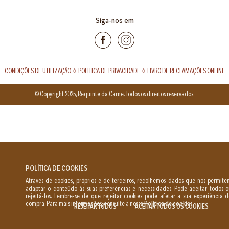
Siga-nos em
CONDIÇÕES DE UTILIZAÇÃO
◊
POLÍTICA DE PRIVACIDADE
◊
LIVRO DE RECLAMAÇÕES ONLINE
© Copyright 2025, Requinte da Carne. Todos os direitos reservados.
POLÍTICA DE COOKIES
Através de cookies, próprios e de terceiros, recolhemos dados que nos permit
adaptar o conteúdo às suas preferências e necessidades. Pode aceitar todos o
rejeitá-los. Lembre-se de que rejeitar cookies pode afetar a sua experiência 
compra. Para mais informações, consulte a nossa
Política de cookies
.
REJEITAR TODOS
ACEITAR TODOS OS COOKIES